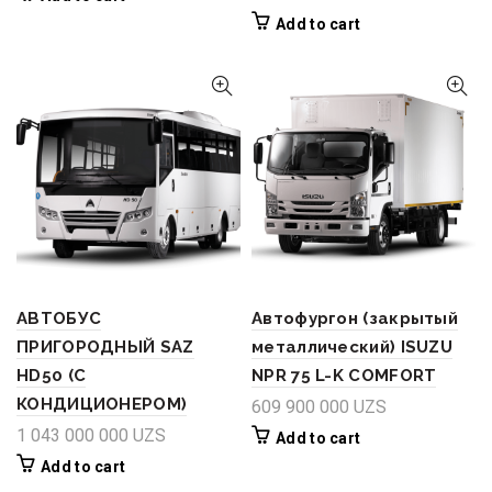
Add to cart
АВТОБУС
Автофургон (закрытый
ПРИГОРОДНЫЙ SAZ
металлический) ISUZU
HD50 (С
NPR 75 L-K COMFORT
КОНДИЦИОНЕРОМ)
609 900 000
UZS
1 043 000 000
UZS
Add to cart
Add to cart