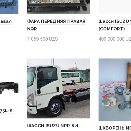
равая
ФАРА ПЕРЕДНЯЯ ПРАВАЯ
Шасси ISUZU 
NQR
(COMFORT)
1 059 500
UZS
489 000 000
U
Add to cart
Add to cart
75L-K
ШАССИ ISUZU NPR 82L
ШКВОРЕНЬ N