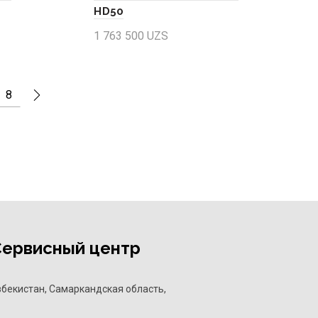
HD50
1 763 500
UZS
Add to cart
8
Сервисный центр
збекистан, Самаркандская область,