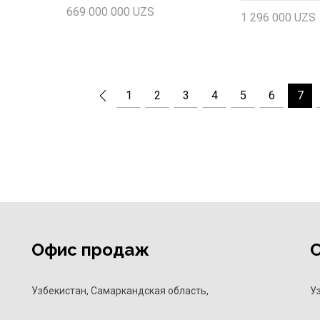
669 000 000
UZS
1 296 000
UZS
Add to cart
Add to cart
1
2
3
4
5
6
7
Офис продаж
Узбекистан, Самаркандская область,
У