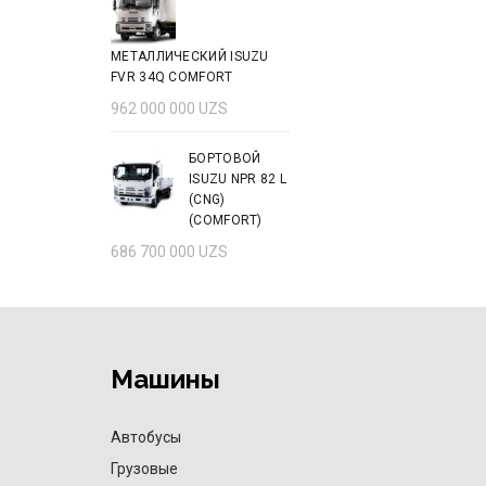
Add to cart
МЕТАЛЛИЧЕСКИЙ ISUZU
FVR 34Q COMFORT
962 000 000
UZS
БОРТОВОЙ
ISUZU NPR 82 L
(CNG)
(COMFORT)
686 700 000
UZS
Машины
Автобусы
Грузовые