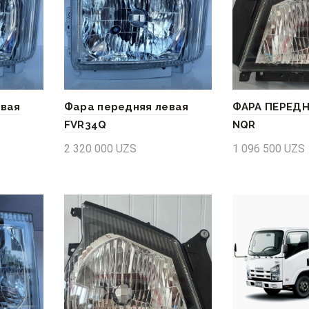
евая
Фара передняя левая
ФАРА ПЕРЕДН
FVR34Q
NQR
2 320 000
UZS
1 096 500
UZS
Add to cart
Add to cart