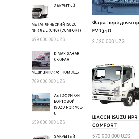
ЗАКРЫТЫЙ
Фара передняя п
МЕТАЛЛИЧЕСКИЙ ISUZU
FVR34Q
NPR 82 L (CNG) (COMFORT)
699 000 000
UZS
2 320 000
UZS
Add to cart
D-MAX SAHAR
СКОРАЯ
МЕДИЦИНСКАЯ ПОМОЩЬ
789 000 000
UZS
АВТОФУРГОН
БОРТОВОЙ
ISUZU NQR 90L-
L
ШАССИ ISUZU NPR 
659 000 000
UZS
COMFORT
570 900 000
UZS
ЗАКРЫТЫЙ