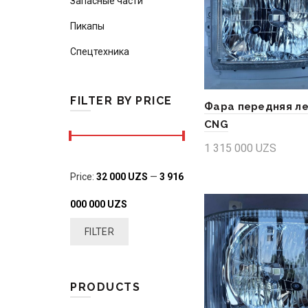
Запасные части
Пикапы
Спецтехника
FILTER BY PRICE
Фара передняя л
CNG
1 315 000
UZS
Add to cart
Min
Max
Price:
32 000 UZS
—
3 916
price
price
000 000 UZS
FILTER
PRODUCTS