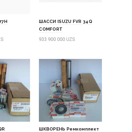
77H
ШАССИ ISUZU FVR 34Q
COMFORT
ZS
933 900 000
UZS
Add to cart
QR
ШКВОРЕНЬ Ремкомплект