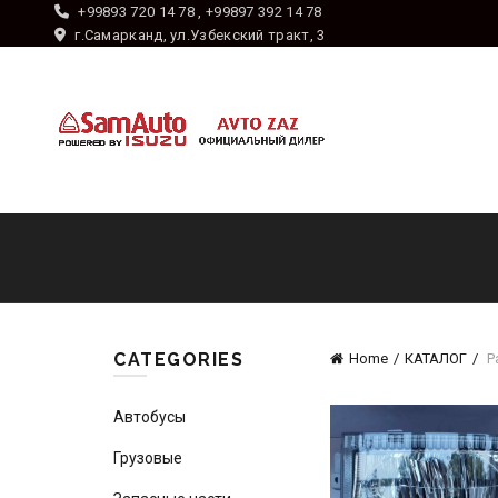
+99893 720 14 78 , +99897 392 14 78
г.Самарканд, ул.Узбекский тракт, 3
CATEGORIES
Home
КАТАЛОГ
P
Автобусы
Грузовые