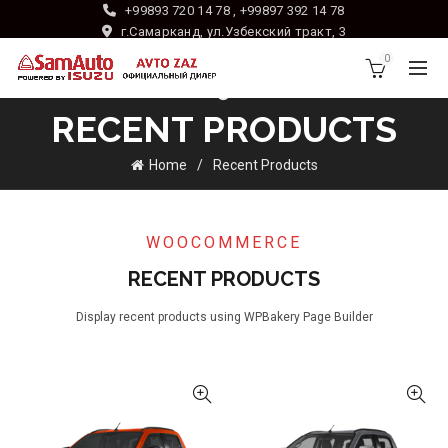
+99893 720 14 78 , +99897 392 14 78
г.Самарканд, ул.Узбекский тракт, 3
0
RECENT PRODUCTS
Home
Recent Products
WOOCOMMERCE
RECENT PRODUCTS
Display recent products using WPBakery Page Builder