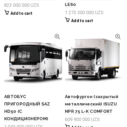
LE60
823 000 000
UZS
1 273 300 000
UZS
Add to cart
Add to cart
АВТОБУС
Автофургон (закрытый
ПРИГОРОДНЫЙ SAZ
металлический) ISUZU
HD50 (С
NPR 75 L-K COMFORT
КОНДИЦИОНЕРОМ)
609 900 000
UZS
1 043 000 000
UZS