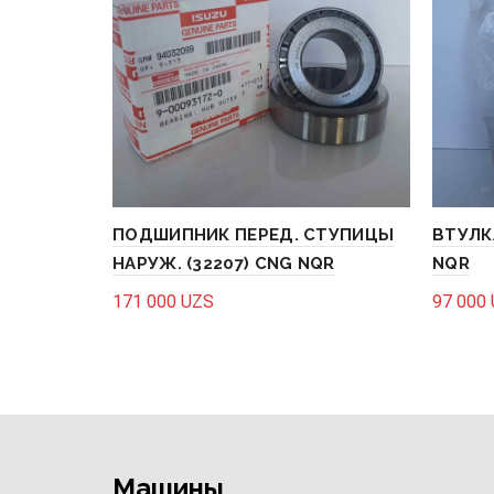
ПОДШИПНИК ПЕРЕД. СТУПИЦЫ
ВТУЛК
НАРУЖ. (32207) CNG NQR
NQR
171 000
UZS
97 000
Add to cart
Add 
Машины