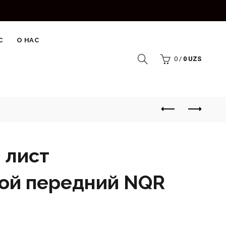
С
О НАС
0
/
0
UZS
 лист
ой передний NQR