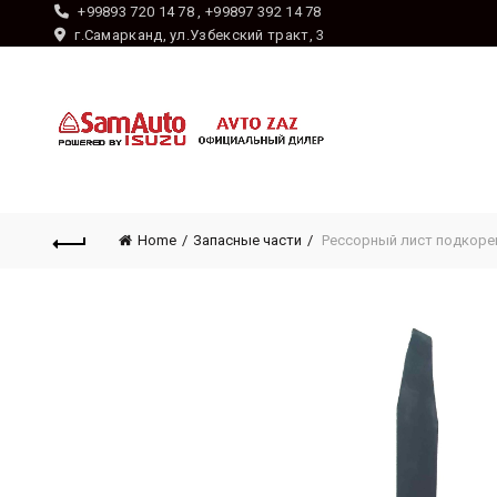
+99893 720 14 78 , +99897 392 14 78
г.Самарканд, ул.Узбекский тракт, 3
Home
Запасные части
Рессорный лист подкоре