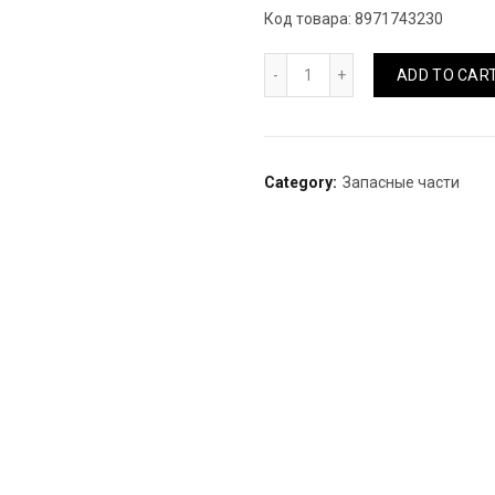
Код товара: 8971743230
Рессорный лист подкорен
ADD TO CAR
Category:
Запасные части