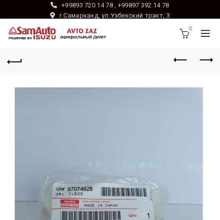
+99893 720 14 78 , +99897 392 14 78
г.Самарканд, ул.Узбекский тракт, 3
0