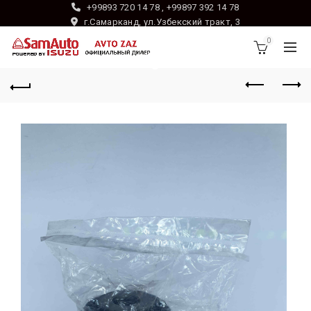
+99893 720 14 78 , +99897 392 14 78
г.Самарканд, ул.Узбекский тракт, 3
0