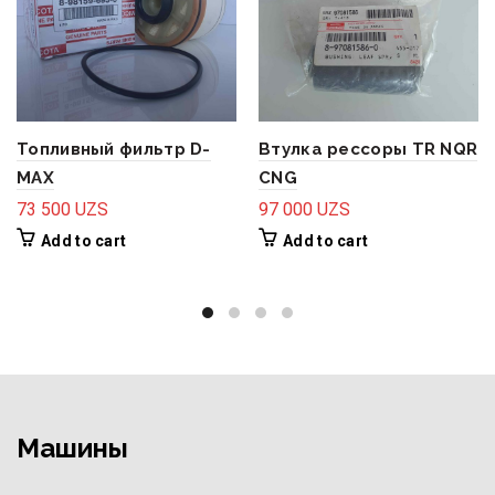
Топливный фильтр D-
Втулка рессоры TR NQR
MAX
CNG
73 500
UZS
97 000
UZS
Add to cart
Add to cart
Машины