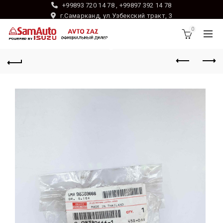
+99893 720 14 78 , +99897 392 14 78
г.Самарканд, ул.Узбекский тракт, 3
0