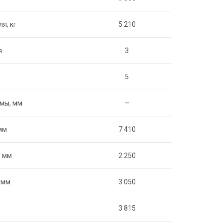
я, кг
5 210
я
3
5
мы, мм
—
мм
7 410
, мм
2 250
 мм
3 050
3 815