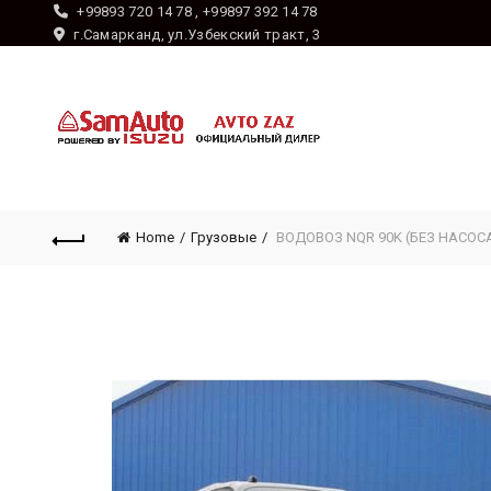
+99893 720 14 78 , +99897 392 14 78
г.Самарканд, ул.Узбекский тракт, 3
Home
Грузовые
ВОДОВОЗ NQR 90K (БЕЗ НАСОС