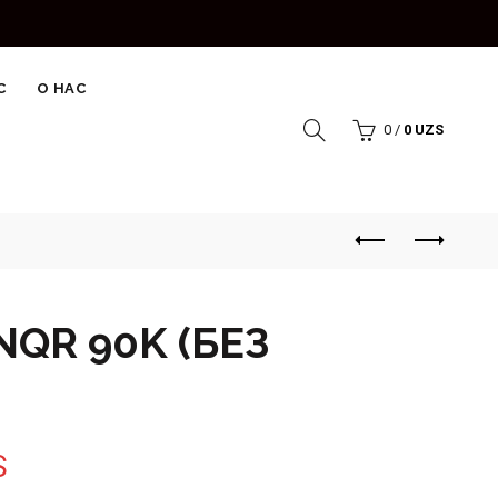
С
О НАС
0
/
0
UZS
QR 90K (БЕЗ
S