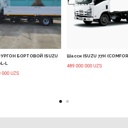
УРГОН БОРТОВОЙ ISUZU
Шасси ISUZU 77H (COMFOR
L-L
489 000 000
UZS
0 000
UZS
Add to cart
to cart