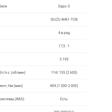
биля
Евро-3
ISUZU 4HK1-TCN
4 в ряд
17,5 : 1
5 193
/л.с. (об/мин)
114/ 155 (2 600)
ент, Нм (мин)
404 (1 500-2 000)
системы (ABS)
Есть