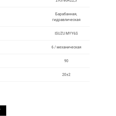
295/80R22,5
Барабанная,
гидравлическая
ISUZU MYY6S
6 / механическая
90
20±2
АСОСА) quantity
T