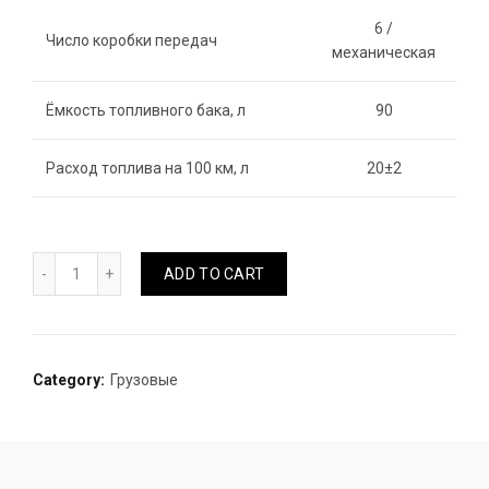
6 /
Число коробки передач
механическая
Ёмкость топливного бака, л
90
Расход топлива на 100 км, л
20±2
ВОДОВОЗ NQR 90K (С НАСОСОМ) quantity
ADD TO CART
Category:
Грузовые