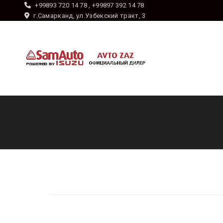
+99893 720 14 78 , +99897 392 14 78
г.Самарканд, ул.Узбекский тракт, 3