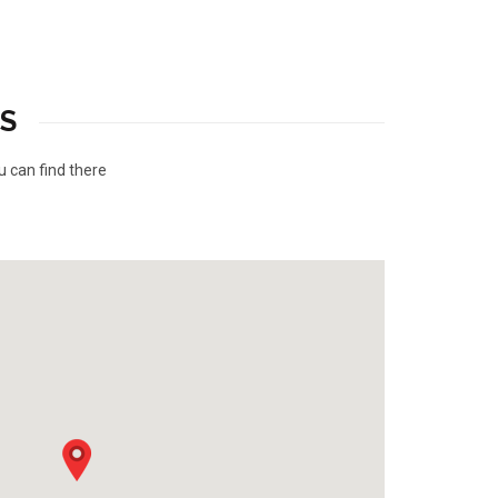
S
u can find there