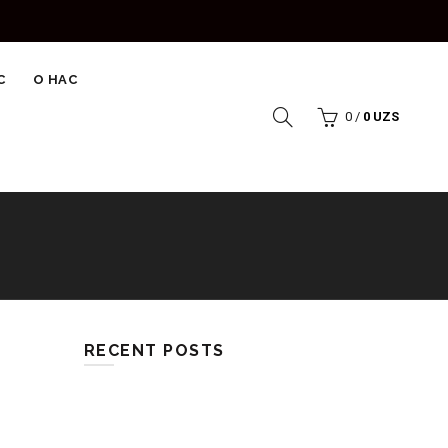
С
О НАС
0
/
0
UZS
RECENT POSTS