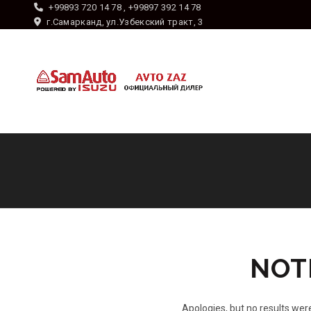
+99893 720 14 78 , +99897 392 14 78
г.Самарканд, ул.Узбекский тракт, 3
NOT
Apologies, but no results were