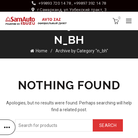
+99893 720 14 78 , +99897 392 14 78
г.Самарканд, ул.Узбекский тракт, 3
0
N_BH
Home
Archive by Category "n_bh"
NOTHING FOUND
Apologies, but no results were found. Perhaps searching will help
find a related post.
SEARCH