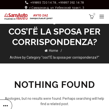
+99893 720 14 78 , +99897 392 14 78
г.Самарканд, ул.Узбекский тракт, 3
0
COS’ГЁ LA SPOSA PER
CORRISPONDENZA?
Home
Archive by Category "cos’ГЁ la sposa per corrispondenza?"
NOTHING FOUND
Apologies, but no results were found. Perhaps searching will help
find a related post.