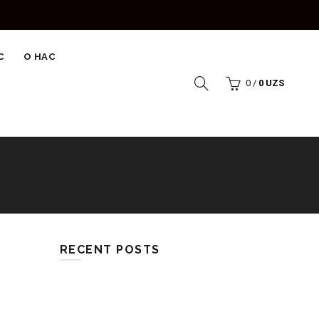
С
О НАС
0
/
0
UZS
RECENT POSTS