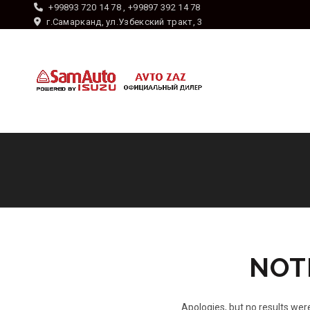
+99893 720 14 78 , +99897 392 14 78
г.Самарканд, ул.Узбекский тракт, 3
NOT
Apologies, but no results were