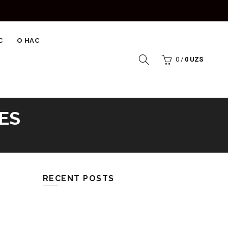
С
О НАС
0
/
0
UZS
ES
RECENT POSTS