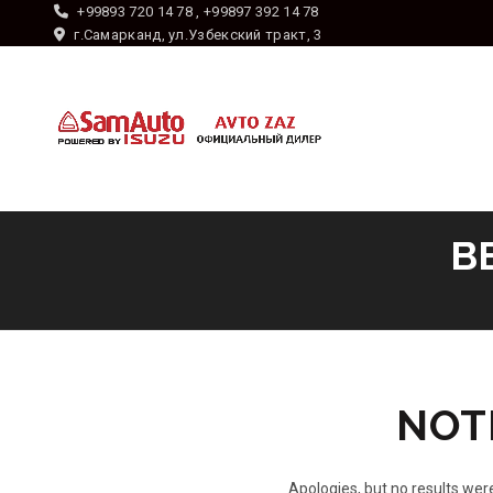
+99893 720 14 78 , +99897 392 14 78
г.Самарканд, ул.Узбекский тракт, 3
B
NOT
Apologies, but no results were